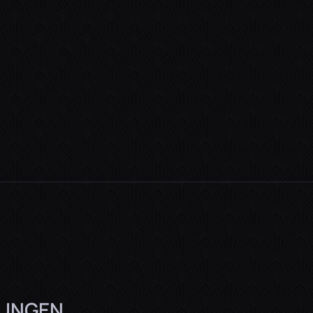
RUNGEN