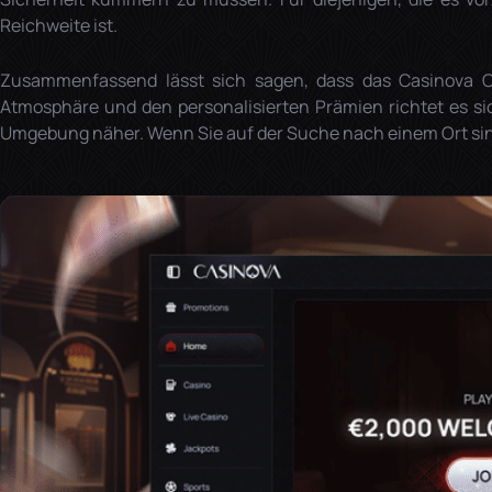
Reichweite ist.
Zusammenfassend lässt sich sagen, dass das Casinova Cas
Atmosphäre und den personalisierten Prämien richtet es sich
Umgebung näher. Wenn Sie auf der Suche nach einem Ort sind, 