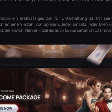
ino ein erstklassiges Ziel für Unterhaltung ist. Mit se
 an eine Vielzahl von Spielern. Jeder Einsatz, jeder Dreh un
der sowohl Nervenkitzel als auch Luxus bietet, ist Casinova 