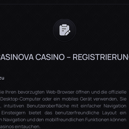
ASINOVA CASINO – REGISTRIERU
zu
ie Ihren bevorzugten Web-Browser öffnen und die offizielle
 Desktop-Computer oder ein mobiles Gerät verwenden, Sie
, intuitiven Benutzeroberfläche mit einfacher Navigation
Einsteigern bietet das benutzerfreundliche Layout ein
en Navigation und den mobilfreundlichen Funktionen können
Casinos eintauchen.