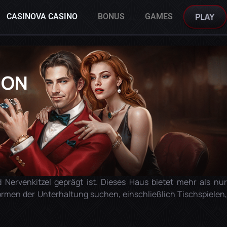
CASINOVA CASINO
BONUS
GAMES
ION
 Nervenkitzel geprägt ist. Dieses Haus bietet mehr als nur
Formen der Unterhaltung suchen, einschließlich Tischspielen,